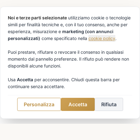
Noi e terze parti selezionate
utilizziamo cookie o tecnologie
simili per finalità tecniche e, con il tuo consenso, anche per
esperienza, misurazione e
marketing (con annunci
personalizzati)
come specificato nella
cookie policy
.
LA NOSTRA STORIA
Puoi prestare, rifiutare o revocare il consenso in qualsiasi
La Nostra Storia
momento dal pannello preferenze. Il rifiuto può rendere non
disponibili alcune funzioni.
Immersa nella tradizione culinaria italiana, la
Usa
Accetta
per acconsentire. Chiudi questa barra per
continuare senza accettare.
Taverna dei Canti nasce dalla passione per
l'autenticità e la qualità. Ogni piatto racconta
Personalizza
Accetta
Rifiuta
una storia, ogni sapore è un viaggio nella
memoria dei gusti genuini della nostra terra.
La Taverna dei Canti rappresenta l'eccellenza...